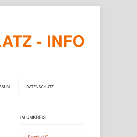
TZ - INFO
SSUM
DATENSCHUTZ
IM
UMKREIS
->
Sczakiel G.