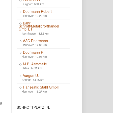
Burgdorf 0.99 km
->
Doormann Robert
Hannover 10.29 km
->
Bahr
Schrott/Metallgroßhandel
GmbH, H.
Isernhagen 11.82 km
->
AAC Doormann
Hannover 12.03 km
->
Doormann R.
Hannover 12.03 km
->
M.B. Altmetalle
Uetze 14.27 km
->
Vurgun U.
Sehnde 14.75 km
->
Hanseatic Stahl GmbH
Hannover 16.27 km
ng
SCHROTTPLATZ
IN: