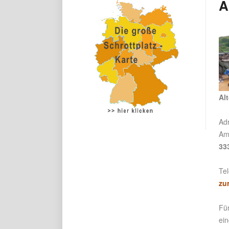
A
Al
Ad
Am
33
Tel
zu
Für
ei