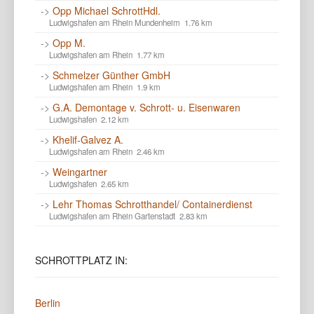
->
Opp Michael SchrottHdl.
Ludwigshafen am Rhein Mundenheim 1.76 km
->
Opp M.
Ludwigshafen am Rhein 1.77 km
->
Schmelzer Günther GmbH
Ludwigshafen am Rhein 1.9 km
->
G.A. Demontage v. Schrott- u. Eisenwaren
Ludwigshafen 2.12 km
->
Khelif-Galvez A.
Ludwigshafen am Rhein 2.46 km
->
Weingartner
Ludwigshafen 2.65 km
->
Lehr Thomas Schrotthandel/ Containerdienst
Ludwigshafen am Rhein Gartenstadt 2.83 km
SCHROTTPLATZ
IN:
Berlin